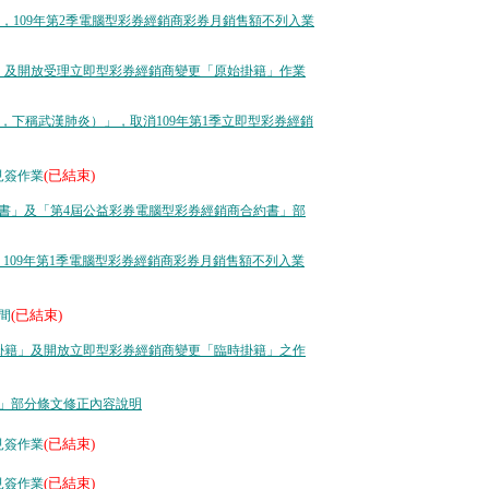
，109年第2季電腦型彩券經銷商彩券月銷售額不列入業
」及開放受理立即型彩券經銷商變更「原始掛籍」作業
19，下稱武漢肺炎）」，取消109年第1季立即型彩券經銷
(已結束)
見簽作業
書」及「第4屆公益彩券電腦型彩券經銷商合約書」部
 109年第1季電腦型彩券經銷商彩券月銷售額不列入業
(已結束)
間
掛籍」及開放立即型彩券經銷商變更「臨時掛籍」之作
點」部分條文修正內容說明
(已結束)
見簽作業
(已結束)
見簽作業