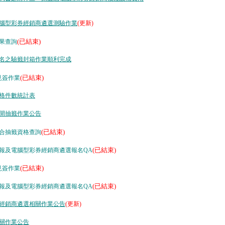
電腦型彩券經銷商遴選測驗作業
(更新)
(已結束)
果查詢
報名之驗籤封箱作業順利完成
(已結束)
見簽作業
格件數統計表
開抽籤作業公告
(已結束)
合抽籤資格查詢
(已結束)
報及電腦型彩券經銷商遴選報名QA
(已結束)
見簽作業
(已結束)
報及電腦型彩券經銷商遴選報名QA
券經銷商遴選相關作業公告
(更新)
關作業公告