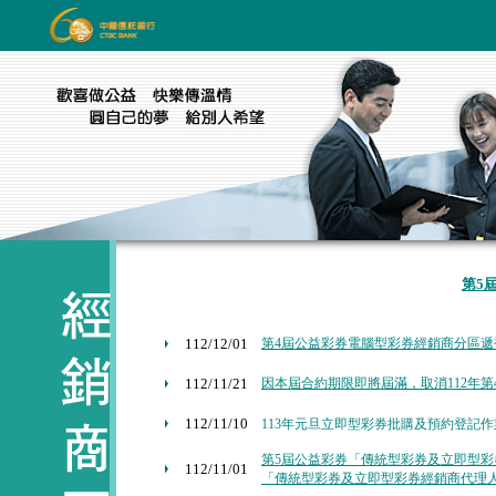
第5
112/12/01
第4屆公益彩券電腦型彩券經銷商分區遞
112/11/21
因本屆合約期限即將屆滿，取消112年
112/11/10
113年元旦立即型彩券批購及預約登記作
第5屆公益彩券「傳統型彩券及立即型
112/11/01
「傳統型彩券及立即型彩券經銷商代理