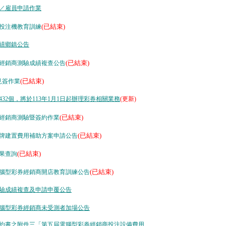
／雇員申請作業
(已結束)
投注機教育訓練
績鄉鎮公告
(已結束)
券經銷商測驗成績複查公告
(已結束)
見簽作業
32個，將於113年1月1日起辦理彩券相關業務
(更新)
(已結束)
券經銷商測驗暨簽約作業
(已結束)
招牌建置費用補助方案申請公告
(已結束)
果查詢
(已結束)
電腦型彩券經銷商開店教育訓練公告
測驗成績複查及申請申覆公告
電腦型彩券經銷商未受測者加場公告
合約書之附件三「第五屆電腦型彩券經銷商投注設備費用