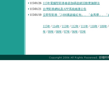
115/01/26
115年電腦型彩券春節加碼促銷活動實施辦法
115/01/21
台灣彩券網站及APP系統維護公告
115/01/19
立即型彩券「2,000萬超級紅包」、「金馬獎」、
115年
/
114年
/
113年
/
112年
/
111年
/
110年
/
109年
年
/
99年
/
98年
/
97年
/
96年
/
95年