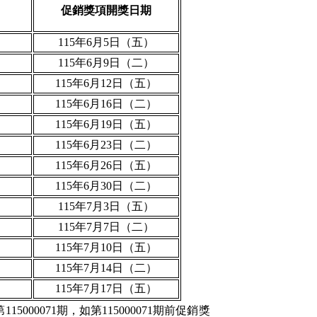
促銷獎項開獎日期
115年6月5日（五）
115年6月9日（二）
115年6月12日（五）
115年6月16日（二）
115年6月19日（五）
115年6月23日（二）
115年6月26日（五）
115年6月30日（二）
115年7月3日（五）
115年7月7日（二）
115年7月10日（五）
115年7月14日（二）
115年7月17日（五）
5000071期，如第115000071期前促銷獎