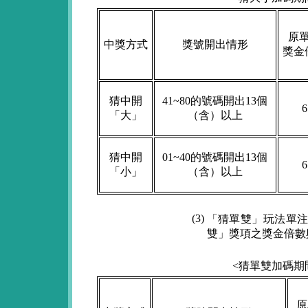
原
中獎方式
獎號開出情形
獎金
猜中開
41~80的號碼開出13個
6
「大」
（含）以上
猜中開
01~40的號碼開出13個
6
「小」
（含）以上
(3)
「猜單雙」玩法單注
雙」獎項之獎金倍數
<猜單雙加碼期
原