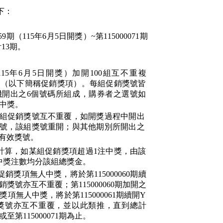
下：
9期（115年6月5日開獎）~第115000071期
13期。
期（115年6月5日開獎）加開100組互不重複
項（以下簡稱促銷獎項）。每組促銷獎號皆
隨機開出之6個號碼所組成，購券者之選號如
中獎。
組促銷獎號互不重覆，如開獎過程中開出
號，該組獎號重開；與其他期別所開出之
有效獎號。
計算，如某組促銷獎項超過1注中獎，由該
中獎注數均分該組總獎金。
組促銷獎項無人中獎，將於第115000060期續
獎號亦互不重覆；第115000060期加開之
項無人中獎，將於第115000061期續開Y
獎號亦互不重覆，並以此類推，直到總計
至第115000071期為止。